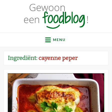
Gewoon een
Een verzameling simpele, lekkere en vaak gezonde
recepten
MENU
foodblog!
Ingrediënt:
cayenne peper