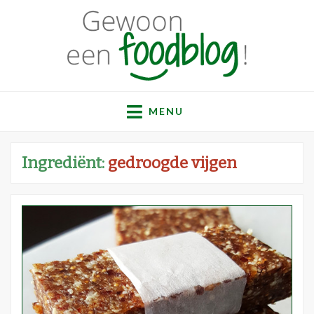
Gewoon een
Een verzameling simpele, lekkere en vaak gezonde
recepten
MENU
foodblog!
Ingrediënt:
gedroogde vijgen