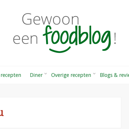
odblog!
 gezonde recepten
 recepten
Diner
Overige recepten
Blogs & rev
u