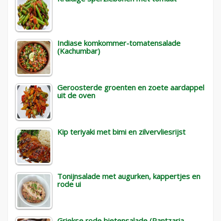
Indiase komkommer-tomatensalade
(Kachumbar)
Geroosterde groenten en zoete aardappel
uit de oven
Kip teriyaki met bimi en zilvervliesrijst
Tonijnsalade met augurken, kappertjes en
rode ui
Griekse rode bietensalade (Pantzaria