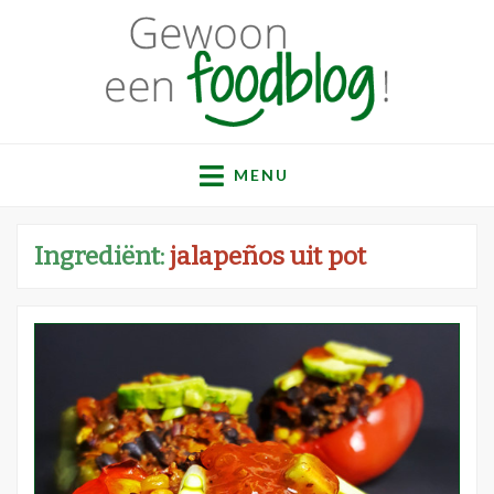
Gewoon een
Een verzameling simpele, lekkere en vaak gezonde
recepten
MENU
foodblog!
Ingrediënt:
jalapeños uit pot