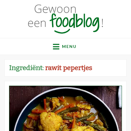
Gewoon een
Een verzameling simpele, lekkere en vaak gezonde
recepten
MENU
foodblog!
Ingrediënt:
rawit pepertjes