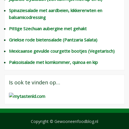
Spinaziesalade met aardbeien, kikkererwten en
balsamicodressing
Pittige Szechuan aubergine met gehakt
Griekse rode bietensalade (Pantzaria Salata)
Mexicaanse gevulde courgette bootjes (Vegetarisch)
Paksoisalade met komkommer, quinoa en kip
Is ook te vinden op…
Copyright © Gewooneenfoodblog.nl
Wisteria Theme door
WPFriendship
⋅
Aangedreven door
WordPress