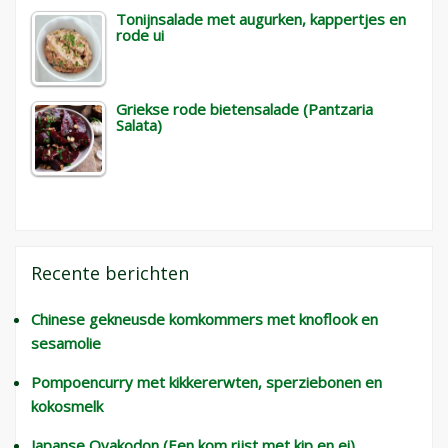
Tonijnsalade met augurken, kappertjes en
rode ui
Griekse rode bietensalade (Pantzaria
Salata)
Recente berichten
Chinese gekneusde komkommers met knoflook en
sesamolie
Pompoencurry met kikkererwten, sperziebonen en
kokosmelk
Japanse Oyakodon (Een kom rijst met kip en ei)