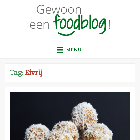
Gewoon een
Een verzameling simpele, lekkere en vaak gezonde
recepten
MENU
foodblog!
Tag:
Eivrij