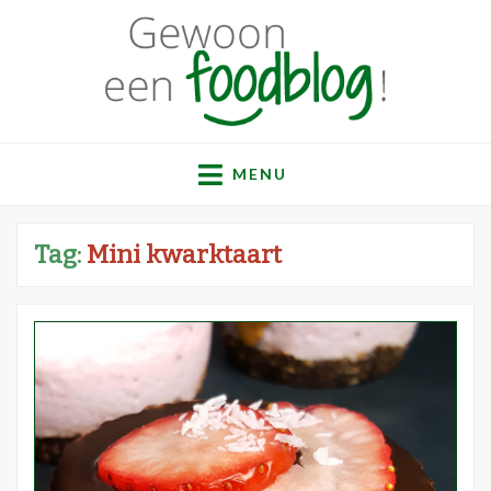
Gewoon een
Een verzameling simpele, lekkere en vaak gezonde
recepten
MENU
foodblog!
Tag:
Mini kwarktaart