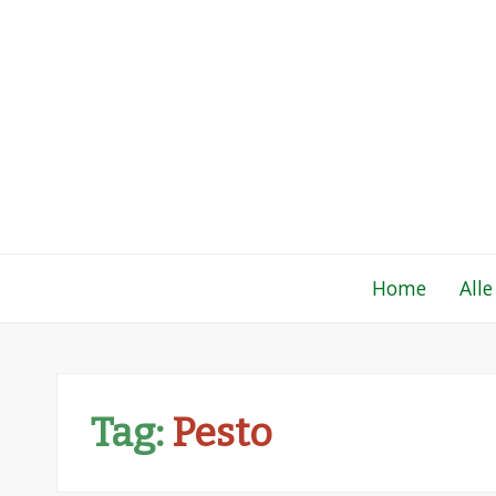
Gewoon een fo
Een verzameling simpele, lekkere en vaak
Home
Alle
Tag:
Pesto