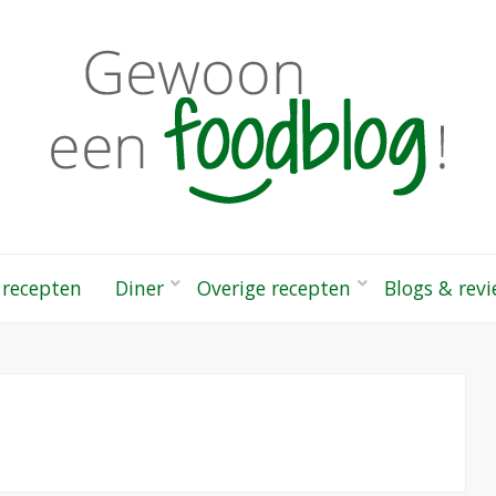
odblog!
 gezonde recepten
 recepten
Diner
Overige recepten
Blogs & rev