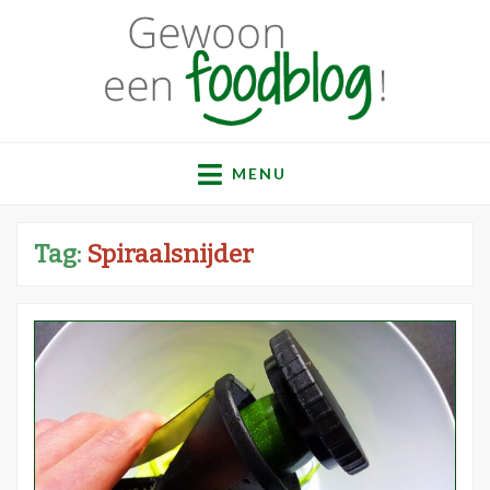
Gewoon een
Een verzameling simpele, lekkere en vaak gezonde
recepten
MENU
foodblog!
Tag:
Spiraalsnijder