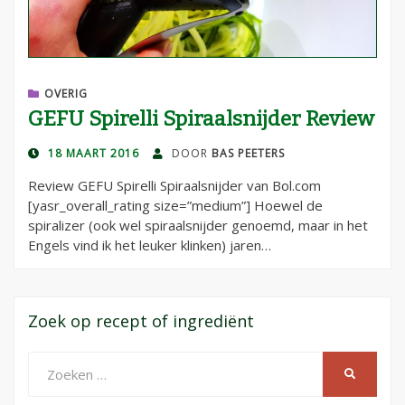
OVERIG
GEFU Spirelli Spiraalsnijder Review
GEPLAATST
18 MAART 2016
DOOR
BAS PEETERS
OP
Review GEFU Spirelli Spiraalsnijder van Bol.com
[yasr_overall_rating size=”medium”] Hoewel de
spiralizer (ook wel spiraalsnijder genoemd, maar in het
Engels vind ik het leuker klinken) jaren…
Zoek op recept of ingrediënt
Zoeken
ZOEKEN
naar: