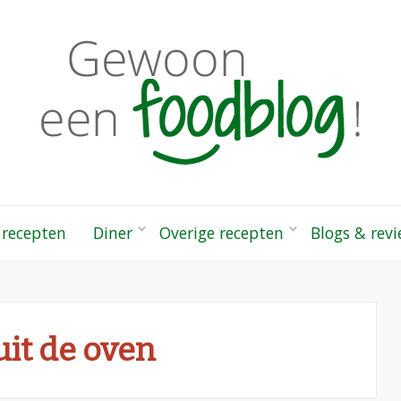
odblog!
 gezonde recepten
 recepten
Diner
Overige recepten
Blogs & rev
uit de oven