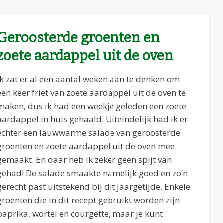
Geroosterde groenten en
zoete aardappel uit de oven
Ik zat er al een aantal weken aan te denken om
een keer friet van zoete aardappel uit de oven te
maken, dus ik had een weekje geleden een zoete
aardappel in huis gehaald. Uiteindelijk had ik er
echter een lauwwarme salade van geroosterde
groenten en zoete aardappel uit de oven mee
gemaakt. En daar heb ik zeker geen spijt van
gehad! De salade smaakte namelijk goed en zo’n
gerecht past uitstekend bij dit jaargetijde. Enkele
groenten die in dit recept gebruikt worden zijn
paprika, wortel en courgette, maar je kunt