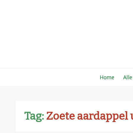
Gewoon een fo
Een verzameling simpele, lekkere en vaak
Home
Alle
Tag:
Zoete aardappel 