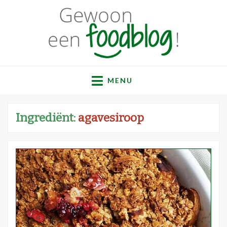
Gewoon een
Een verzameling simpele, lekkere en vaak gezonde
recepten
MENU
foodblog!
Ingrediënt:
agavesiroop