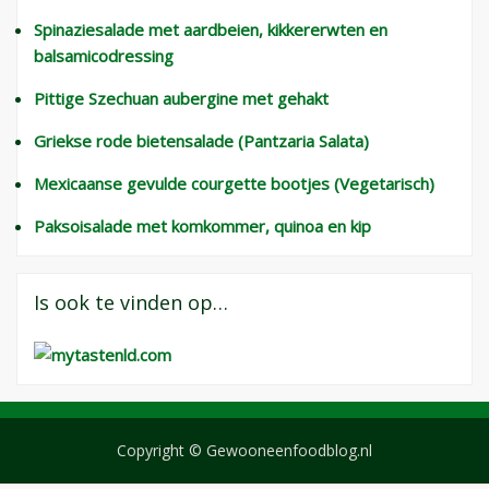
Spinaziesalade met aardbeien, kikkererwten en
balsamicodressing
Pittige Szechuan aubergine met gehakt
Griekse rode bietensalade (Pantzaria Salata)
Mexicaanse gevulde courgette bootjes (Vegetarisch)
Paksoisalade met komkommer, quinoa en kip
Is ook te vinden op…
Copyright © Gewooneenfoodblog.nl
Wisteria Theme door
WPFriendship
⋅
Aangedreven door
WordPress