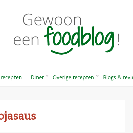
odblog!
 gezonde recepten
 recepten
Diner
Overige recepten
Blogs & rev
ojasaus