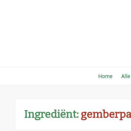
Gewoon een fo
Een verzameling simpele, lekkere en vaak
Home
Alle
Ingrediënt:
gemberpa