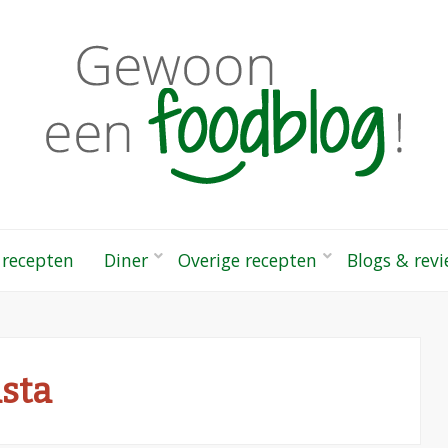
odblog!
 gezonde recepten
 recepten
Diner
Overige recepten
Blogs & rev
sta