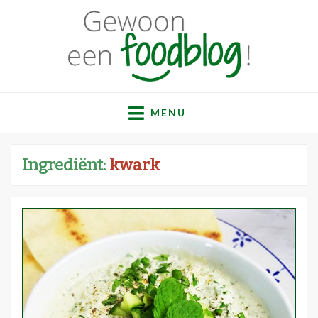
Gewoon een
Een verzameling simpele, lekkere en vaak gezonde
recepten
MENU
foodblog!
Ingrediënt:
kwark