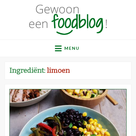
Gewoon een
Een verzameling simpele, lekkere en vaak gezonde
recepten
MENU
foodblog!
Ingrediënt:
limoen