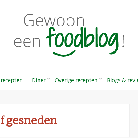
odblog!
 gezonde recepten
 recepten
Diner
Overige recepten
Blogs & rev
of gesneden