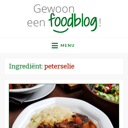
Gewoon een
Een verzameling simpele, lekkere en vaak gezonde
recepten
MENU
foodblog!
Ingrediënt:
peterselie