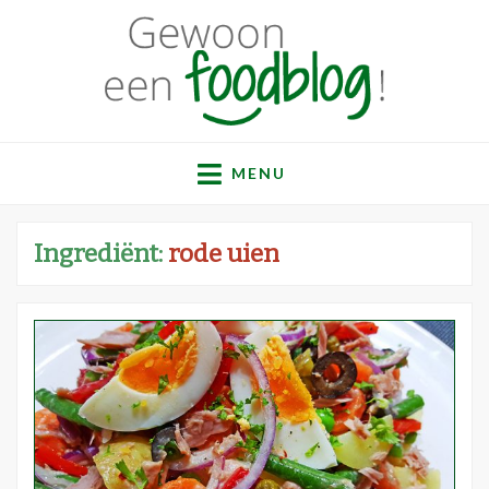
Gewoon een
Een verzameling simpele, lekkere en vaak gezonde
recepten
MENU
foodblog!
Ingrediënt:
rode uien