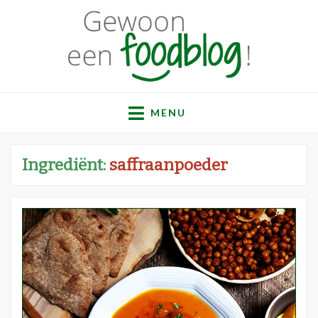
Gewoon een
Een verzameling simpele, lekkere en vaak gezonde
recepten
MENU
foodblog!
Ingrediënt:
saffraanpoeder