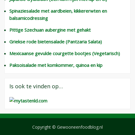
Spinaziesalade met aardbeien, kikkererwten en
balsamicodressing
Pittige Szechuan aubergine met gehakt
Griekse rode bietensalade (Pantzaria Salata)
Mexicaanse gevulde courgette bootjes (Vegetarisch)
Paksoisalade met komkommer, quinoa en kip
Is ook te vinden op…
Copyright © Gewooneenfoodblog.nl
Wisteria Theme door
WPFriendship
⋅
Aangedreven door
WordPress