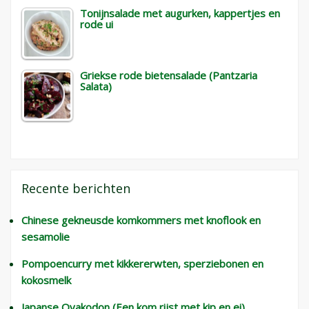
Tonijnsalade met augurken, kappertjes en
rode ui
Griekse rode bietensalade (Pantzaria
Salata)
Recente berichten
Chinese gekneusde komkommers met knoflook en
sesamolie
Pompoencurry met kikkererwten, sperziebonen en
kokosmelk
Japanse Oyakodon (Een kom rijst met kip en ei)