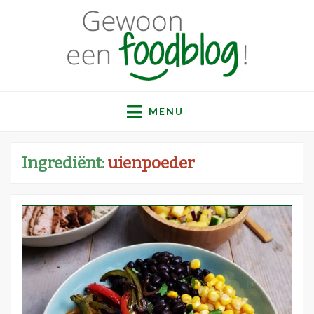
Gewoon een
Een verzameling simpele, lekkere en vaak gezonde
recepten
MENU
foodblog!
Ingrediënt:
uienpoeder