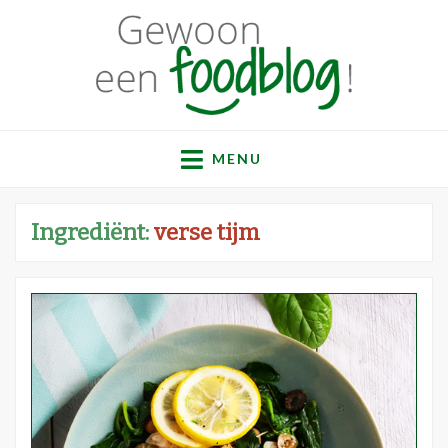
Gewoon een
Een verzameling simpele, lekkere en vaak gezonde
recepten
MENU
foodblog!
Ingrediënt:
verse tijm