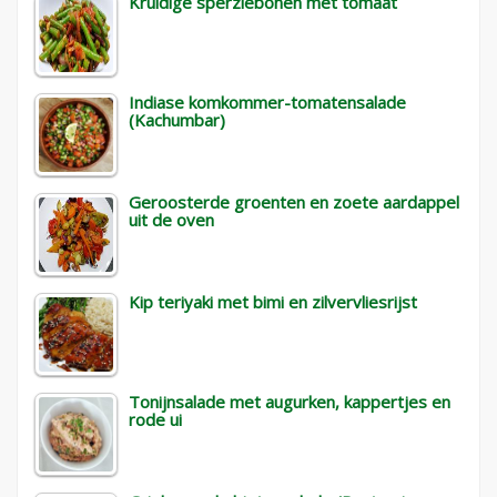
Kruidige sperziebonen met tomaat
Indiase komkommer-tomatensalade
(Kachumbar)
Geroosterde groenten en zoete aardappel
uit de oven
Kip teriyaki met bimi en zilvervliesrijst
Tonijnsalade met augurken, kappertjes en
rode ui