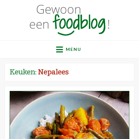
Gewoon een
Een verzameling simpele, lekkere en vaak gezonde
recepten
MENU
foodblog!
Keuken:
Nepalees