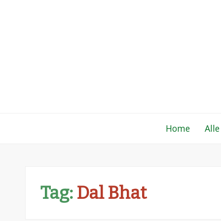
Gewoon een fo
Een verzameling simpele, lekkere en vaak
Home
Alle
Tag:
Dal Bhat