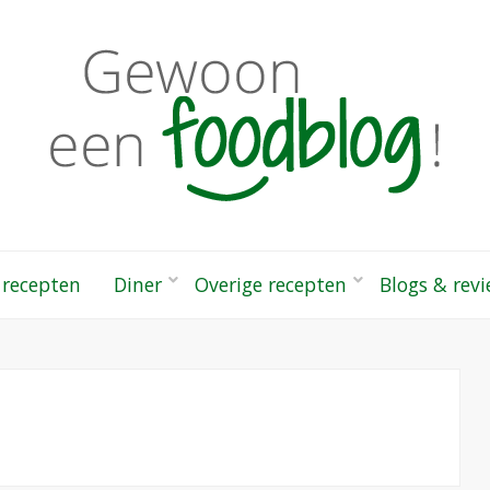
odblog!
 gezonde recepten
 recepten
Diner
Overige recepten
Blogs & rev