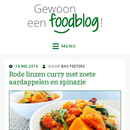
Gewoon een
Een verzameling simpele, lekkere en vaak gezonde
recepten
MENU
foodblog!
GEPLAATST
19 MEI 2016
DOOR
BAS PEETERS
OP
Rode linzen curry met zoete
aardappelen en spinazie