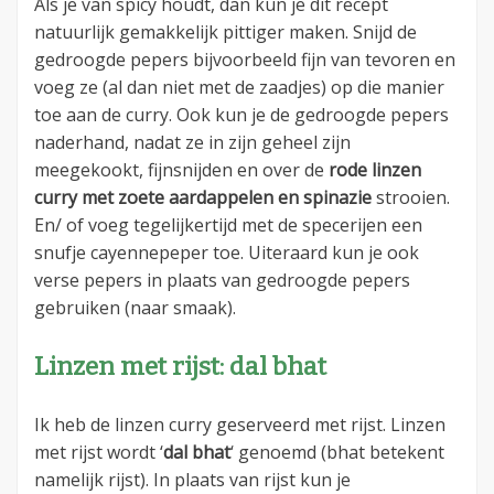
Als je van spicy houdt, dan kun je dit recept
natuurlijk gemakkelijk pittiger maken. Snijd de
gedroogde pepers bijvoorbeeld fijn van tevoren en
voeg ze (al dan niet met de zaadjes) op die manier
toe aan de curry. Ook kun je de gedroogde pepers
naderhand, nadat ze in zijn geheel zijn
meegekookt, fijnsnijden en over de
rode linzen
curry met zoete aardappelen en spinazie
strooien.
En/ of voeg tegelijkertijd met de specerijen een
snufje cayennepeper toe. Uiteraard kun je ook
verse pepers in plaats van gedroogde pepers
gebruiken (naar smaak).
Linzen met rijst: dal bhat
Ik heb de linzen curry geserveerd met rijst. Linzen
met rijst wordt ‘
dal bhat
‘ genoemd (bhat betekent
namelijk rijst). In plaats van rijst kun je