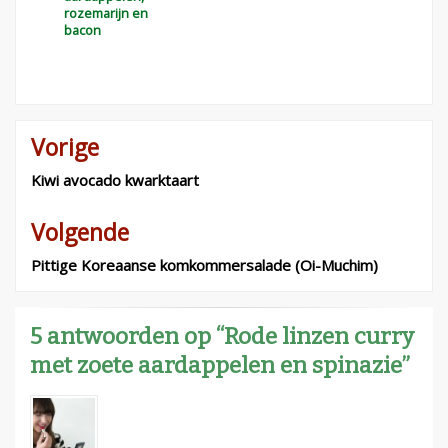
rozemarijn en
bacon
Vorige
Bericht
navigatie
Kiwi avocado kwarktaart
Volgende
Pittige Koreaanse komkommersalade (Oi-Muchim)
5 antwoorden op “Rode linzen curry
met zoete aardappelen en spinazie”