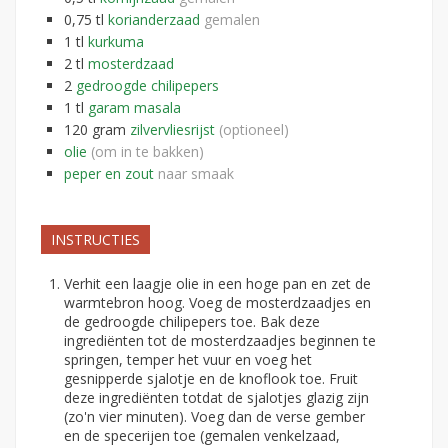
0,75
tl
korianderzaad
gemalen
1
tl
kurkuma
2
tl
mosterdzaad
2
gedroogde chilipepers
1
tl
garam masala
120
gram
zilvervliesrijst
(optioneel)
olie
(om in te bakken)
peper en zout
naar smaak
INSTRUCTIES
Verhit een laagje olie in een hoge pan en zet de
warmtebron hoog. Voeg de mosterdzaadjes en
de gedroogde chilipepers toe. Bak deze
ingrediënten tot de mosterdzaadjes beginnen te
springen, temper het vuur en voeg het
gesnipperde sjalotje en de knoflook toe. Fruit
deze ingrediënten totdat de sjalotjes glazig zijn
(zo'n vier minuten). Voeg dan de verse gember
en de specerijen toe (gemalen venkelzaad,