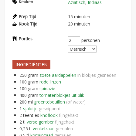
Keuken
Aziatisch
,
Indiaas
Prep Tijd
15
minuten
Kook Tijd
20
minuten
Porties
personen
INGREDIËNTEN
250
gram
zoete aardappelen
in blokjes gesneden
100
gram
rode linzen
100
gram
spinazie
400
gram
tomatenblokjes uit blik
200
ml
groentebouillon
(of water)
1
sjalotje
gesnipperd
2
teentjes
knoflook
fijngehakt
2
tl
verse gember
fijngehakt
0,25
tl
venkelzaad
gemalen
0,5
tl
komijnzaad
gemalen