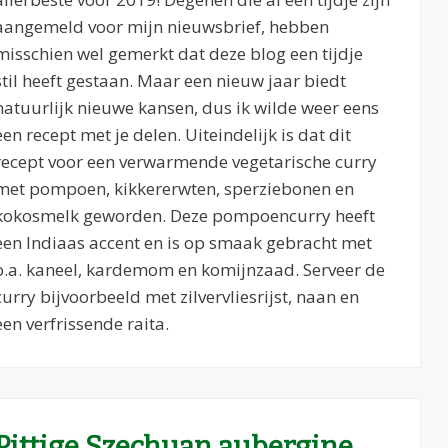
aangemeld voor mijn nieuwsbrief, hebben
misschien wel gemerkt dat deze blog een tijdje
stil heeft gestaan. Maar een nieuw jaar biedt
natuurlijk nieuwe kansen, dus ik wilde weer eens
een recept met je delen. Uiteindelijk is dat dit
recept voor een verwarmende vegetarische curry
met pompoen, kikkererwten, sperziebonen en
kokosmelk geworden. Deze pompoencurry heeft
een Indiaas accent en is op smaak gebracht met
o.a. kaneel, kardemom en komijnzaad. Serveer de
curry bijvoorbeeld met zilvervliesrijst, naan en
een verfrissende raita.
Pittige Szechuan aubergine