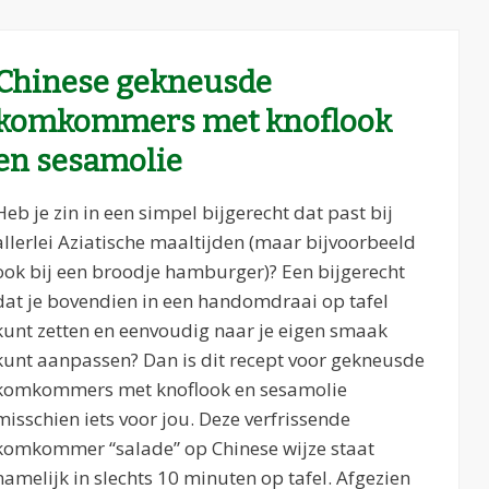
Chinese gekneusde
komkommers met knoflook
en sesamolie
Heb je zin in een simpel bijgerecht dat past bij
allerlei Aziatische maaltijden (maar bijvoorbeeld
ook bij een broodje hamburger)? Een bijgerecht
dat je bovendien in een handomdraai op tafel
kunt zetten en eenvoudig naar je eigen smaak
kunt aanpassen? Dan is dit recept voor gekneusde
komkommers met knoflook en sesamolie
misschien iets voor jou. Deze verfrissende
komkommer “salade” op Chinese wijze staat
namelijk in slechts 10 minuten op tafel. Afgezien