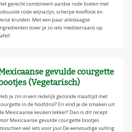
Het gerecht combineert aardse rode bieten met
robuuste rode wijnazijn, scherpe knoflook en
verse kruiden. Met een paar alledaagse
ingrediënten tover je zo iets mediterraans op
tafel!
Mexicaanse gevulde courgette
bootjes (Vegetarisch)
Heb je zin in een redelijk gezonde maaltijd met
courgette in de hoofdrol? En vind je de smaken uit
de Mexicaanse keuken lekker? Dan is dit recept
voor Mexicaanse gevulde courgette bootjes
misschien wel iets voor jou! De eenvoudige vulling