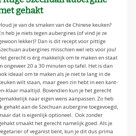
met gehakt
Houd je van de smaken van de Chinese keuken?
En heb je niets tegen aubergines (of vind je ze
gewoon lekker)? Dan is dit recept voor pittige
Szechuan aubergines misschien wel iets voor jou!
Het gerecht is érg makkelijk om te maken en staat
in ongeveer 20 a 30 minuten op tafel. Het is dan
ook ideaal om te maken als je niet te lang in de
keuken wilt staan, maar geen zin hebt in een kant-
en-klaar maaltijd. Bovendien kun je het gerecht
gemakkelijk naar eigen wens aanpassen. Zo heb
ik gehakt aan de Szechuan aubergine toegevoegd,
maar dat is eigenlijk optioneel. Ook zonder
gehakt smaakt het gerecht namelijk goed. Als je
vegetariër of veganist bent, kun je dit dus prima