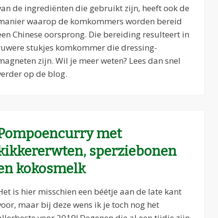
van de ingrediënten die gebruikt zijn, heeft ook de
manier waarop de komkommers worden bereid
een Chinese oorsprong. Die bereiding resulteert in
ruwere stukjes komkommer die dressing-
magneten zijn. Wil je meer weten? Lees dan snel
verder op de blog.
Pompoencurry met
kikkererwten, sperziebonen
en kokosmelk
Het is hier misschien een béétje aan de late kant
voor, maar bij deze wens ik je toch nog het
allerbeste voor 2019! Degenen die al een tijdje zijn