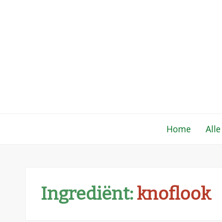
Gewoon een fo
Een verzameling simpele, lekkere en vaak
Home
Alle
Ingrediënt:
knoflook