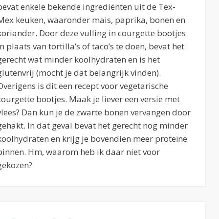
bevat enkele bekende ingrediënten uit de Tex-
Mex keuken, waaronder mais, paprika, bonen en
koriander. Door deze vulling in courgette bootjes
in plaats van tortilla’s of taco’s te doen, bevat het
gerecht wat minder koolhydraten en is het
glutenvrij (mocht je dat belangrijk vinden).
Overigens is dit een recept voor vegetarische
courgette bootjes. Maak je liever een versie met
vlees? Dan kun je de zwarte bonen vervangen door
gehakt. In dat geval bevat het gerecht nog minder
koolhydraten en krijg je bovendien meer proteïne
binnen. Hm, waarom heb ik daar niet voor
gekozen?