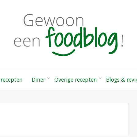
odblog!
 gezonde recepten
 recepten
Diner
Overige recepten
Blogs & rev