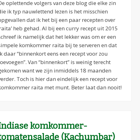
De oplettende volgers van deze blog die elke zin
die ik typ nauwlettend lezen is het misschien
opgevallen dat ik het bij een paar recepten over
‘raita’ heb gehad. Al bij een curry recept uit 2015
schreef ik namelijk dat het lekker was om er een
simpele komkommer raita bij te serveren en dat
ik daar “binnenkort eens een recept voor zou
toevoegen”. Van “binnenkort” is weinig terecht
gekomen want we zijn inmiddels 18 maanden
verder. Toch is hier dan eindelijk een recept voor
komkommer raita met munt. Beter laat dan nooit!
Indiase komkommer-
tomatensalade (Kachumbar)