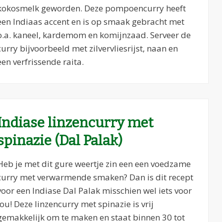
kokosmelk geworden. Deze pompoencurry heeft
een Indiaas accent en is op smaak gebracht met
o.a. kaneel, kardemom en komijnzaad. Serveer de
curry bijvoorbeeld met zilvervliesrijst, naan en
een verfrissende raita.
Indiase linzencurry met
spinazie (Dal Palak)
Heb je met dit gure weertje zin een een voedzame
curry met verwarmende smaken? Dan is dit recept
voor een Indiase Dal Palak misschien wel iets voor
jou! Deze linzencurry met spinazie is vrij
gemakkelijk om te maken en staat binnen 30 tot