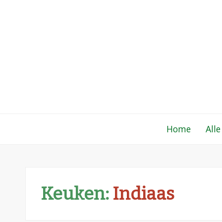
Gewoon een fo
Een verzameling simpele, lekkere en vaak
Home
Alle
Keuken:
Indiaas