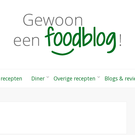
odblog!
 gezonde recepten
 recepten
Diner
Overige recepten
Blogs & rev