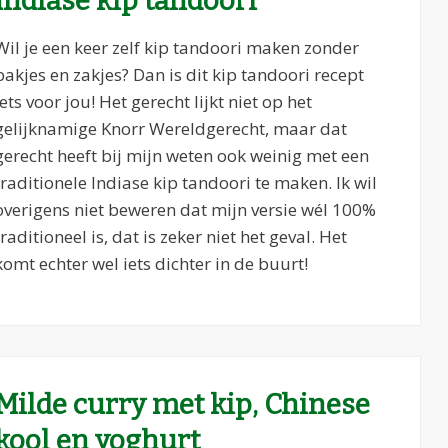
Indiase kip tandoori
Wil je een keer zelf kip tandoori maken zonder
pakjes en zakjes? Dan is dit kip tandoori recept
iets voor jou! Het gerecht lijkt niet op het
gelijknamige Knorr Wereldgerecht, maar dat
gerecht heeft bij mijn weten ook weinig met een
traditionele Indiase kip tandoori te maken. Ik wil
overigens niet beweren dat mijn versie wél 100%
traditioneel is, dat is zeker niet het geval. Het
komt echter wel iets dichter in de buurt!
Milde curry met kip, Chinese
kool en yoghurt