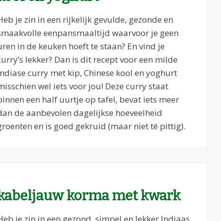
Heb je zin in een rijkelijk gevulde, gezonde en
smaakvolle eenpansmaaltijd waarvoor je geen
uren in de keuken hoeft te staan? En vind je
curry’s lekker? Dan is dit recept voor een milde
Indiase curry met kip, Chinese kool en yoghurt
misschien wel iets voor jou! Deze curry staat
binnen een half uurtje op tafel, bevat iets meer
dan de aanbevolen dagelijkse hoeveelheid
groenten en is goed gekruid (maar niet té pittig).
kabeljauw korma met kwark
Heb je zin in een gezond, simpel en lekker Indiaas