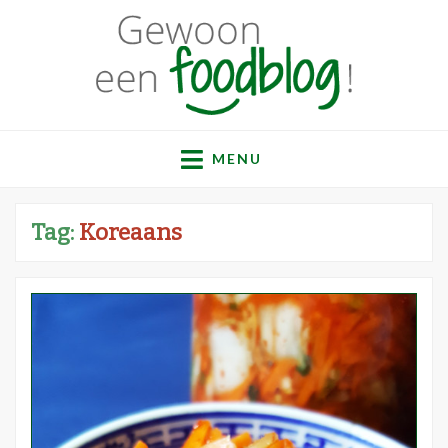
Gewoon een
Een verzameling simpele, lekkere en vaak gezonde
recepten
MENU
foodblog!
Tag:
Koreaans