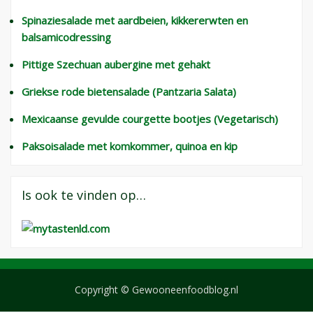
Spinaziesalade met aardbeien, kikkererwten en
balsamicodressing
Pittige Szechuan aubergine met gehakt
Griekse rode bietensalade (Pantzaria Salata)
Mexicaanse gevulde courgette bootjes (Vegetarisch)
Paksoisalade met komkommer, quinoa en kip
Is ook te vinden op…
Copyright © Gewooneenfoodblog.nl
Wisteria Theme door
WPFriendship
⋅
Aangedreven door
WordPress