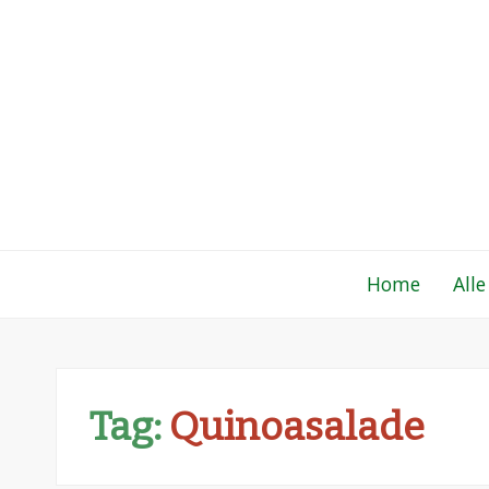
Gewoon een fo
Een verzameling simpele, lekkere en vaak
Home
Alle
Tag:
Quinoasalade