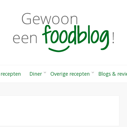
odblog!
 gezonde recepten
 recepten
Diner
Overige recepten
Blogs & rev