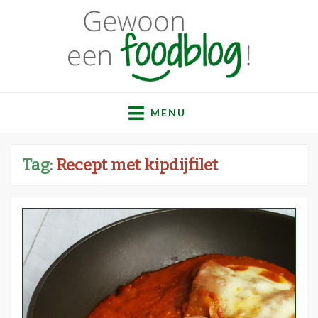
Gewoon een
Een verzameling simpele, lekkere en vaak gezonde
recepten
MENU
foodblog!
Tag:
Recept met kipdijfilet