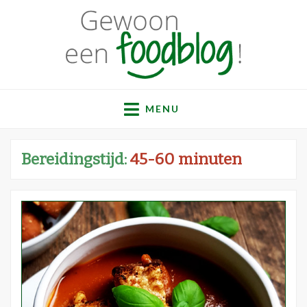
Gewoon een
Een verzameling simpele, lekkere en vaak gezonde
recepten
MENU
foodblog!
Bereidingstijd:
45-60 minuten