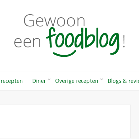
odblog!
 gezonde recepten
 recepten
Diner
Overige recepten
Blogs & rev