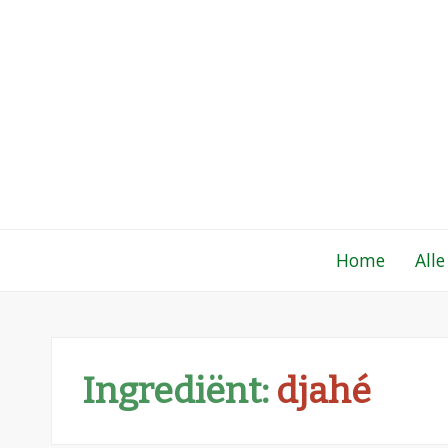
Gewoon een fo
Een verzameling simpele, lekkere en vaak
Home
Alle
Ingrediënt:
djahé