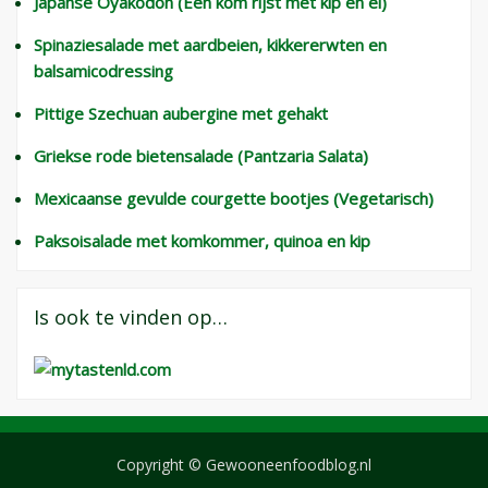
Japanse Oyakodon (Een kom rijst met kip en ei)
Spinaziesalade met aardbeien, kikkererwten en
balsamicodressing
Pittige Szechuan aubergine met gehakt
Griekse rode bietensalade (Pantzaria Salata)
Mexicaanse gevulde courgette bootjes (Vegetarisch)
Paksoisalade met komkommer, quinoa en kip
Is ook te vinden op…
Copyright © Gewooneenfoodblog.nl