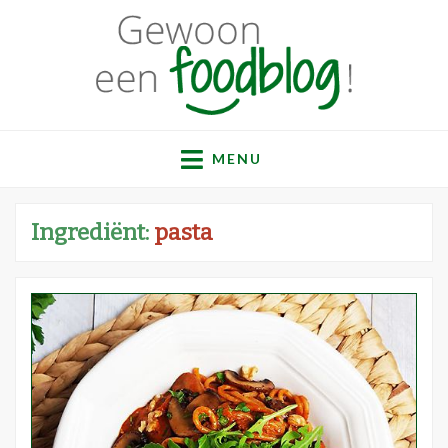
Gewoon een
Een verzameling simpele, lekkere en vaak gezonde
recepten
MENU
foodblog!
Ingrediënt:
pasta