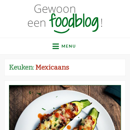
Gewoon een
Een verzameling simpele, lekkere en vaak gezonde
recepten
MENU
foodblog!
Keuken:
Mexicaans