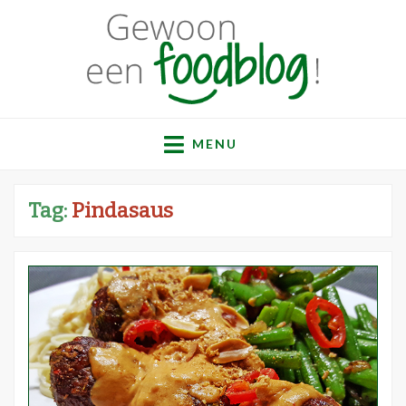
Gewoon een
Een verzameling simpele, lekkere en vaak gezonde
recepten
MENU
foodblog!
Tag:
Pindasaus