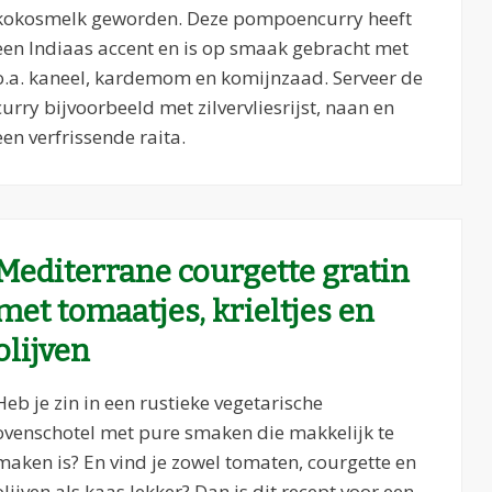
kokosmelk geworden. Deze pompoencurry heeft
een Indiaas accent en is op smaak gebracht met
o.a. kaneel, kardemom en komijnzaad. Serveer de
curry bijvoorbeeld met zilvervliesrijst, naan en
een verfrissende raita.
Mediterrane courgette gratin
met tomaatjes, krieltjes en
olijven
Heb je zin in een rustieke vegetarische
ovenschotel met pure smaken die makkelijk te
maken is? En vind je zowel tomaten, courgette en
olijven als kaas lekker? Dan is dit recept voor een