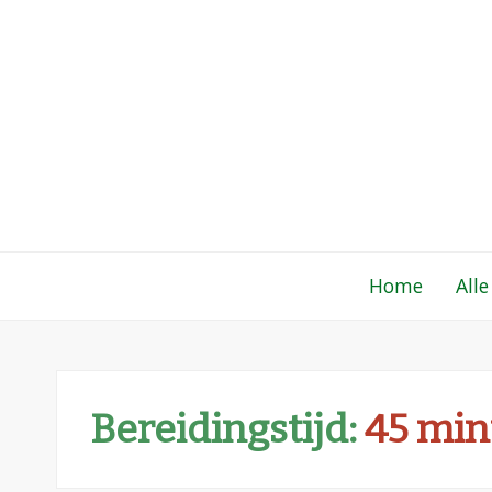
Gewoon een fo
Een verzameling simpele, lekkere en vaak
Home
Alle
Bereidingstijd:
45 min