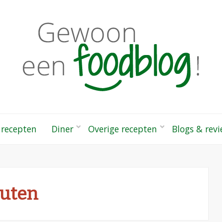
odblog!
 gezonde recepten
 recepten
Diner
Overige recepten
Blogs & rev
uten