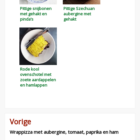
Pittige snijbonen
Pittige Szechuan
met gehakt en
aubergine met
pinda’s
gehakt
Rode kool
ovenschotel met
zoete aardappelen
en hamlappen
Vorige
Bericht
navigatie
Wrappizza met aubergine, tomaat, paprika en ham