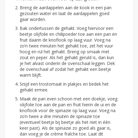
Breng de aardappelen aan de kook in een pan
gezouten water en laat de aardappelen goed
gaar worden.
Bak ondertussen de gehakt. Voeg hiervoor een
beetje olijfolie en chilipoeder toe aan een pan en
fruit daarin de knoflook op laag vuur. Voeg na
zo’n twee minuten het gehakt toe, zet het vuur
hoog en rul het gehakt. Breng op smaak met
zout en peper. Als het gehakt geruld is, dan kun
je het alvast onderin de ovenschaal leggen. Dek
de ovenschaal af zodat het gehakt een beetje
warm blijft.
Snijd een trostomaat in plakjes en bedek het
gehakt ermee.
Maak de pan even schoon met een doekje, voeg
olijfolie toe aan de pan en fruit hierin de ui en de
knoflook voor de spinazie op laag vuur. Voeg na
zo’n twee a drie minuten de spinazie toe
(eventueel beetje bij beetje als het niet in één
keer past). Als de spinazie zo goed als gaar is,
dan voeg je de crème fraîche toe. Laat dit