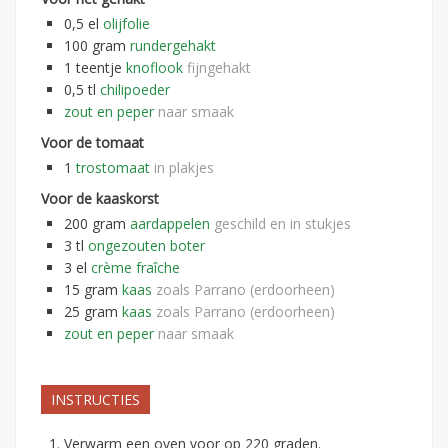
0,5
el
olijfolie
100
gram
rundergehakt
1
teentje
knoflook
fijngehakt
0,5
tl
chilipoeder
zout en peper
naar smaak
Voor de tomaat
1
trostomaat
in plakjes
Voor de kaaskorst
200
gram
aardappelen
geschild en in stukjes
3
tl
ongezouten boter
3
el
crème fraîche
15
gram
kaas
zoals Parrano (erdoorheen)
25
gram
kaas
zoals Parrano (erdoorheen)
zout en peper
naar smaak
INSTRUCTIES
Verwarm een oven voor op 220 graden.