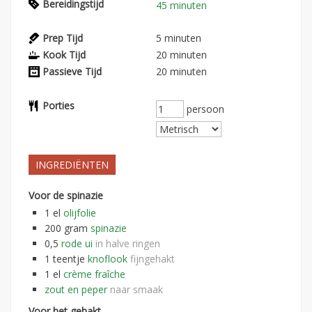
Bereidingstijd
45 minuten
Prep Tijd
5
minuten
Kook Tijd
20
minuten
Passieve Tijd
20
minuten
Porties
persoon
INGREDIËNTEN
Voor de spinazie
1
el
olijfolie
200
gram
spinazie
0,5
rode ui
in halve ringen
1
teentje
knoflook
fijngehakt
1
el
crème fraîche
zout en peper
naar smaak
Voor het gehakt