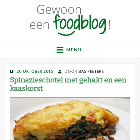
Gewoon een
Een verzameling simpele, lekkere en vaak gezonde
recepten
MENU
foodblog!
GEPLAATST
20 OKTOBER 2015
DOOR
BAS PEETERS
OP
Spinazieschotel met gehakt en een
kaaskorst