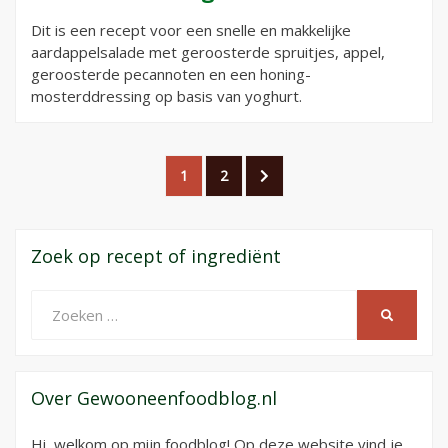
Dit is een recept voor een snelle en makkelijke
aardappelsalade met geroosterde spruitjes, appel,
geroosterde pecannoten en een honing-
mosterddressing op basis van yoghurt.
Berichtnavigatie
PAGINA
PAGINA
VOLGENDE
1
2
PAGINA
Zoek op recept of ingrediënt
Zoeken
ZOEKEN
naar:
Over Gewooneenfoodblog.nl
Hi, welkom op mijn foodblog! Op deze website vind je