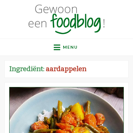
Gewoon een
Een verzameling simpele, lekkere en vaak gezonde
recepten
MENU
foodblog!
Ingrediënt:
aardappelen