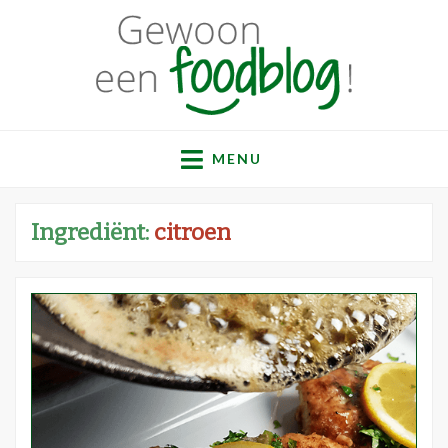
Gewoon een
Een verzameling simpele, lekkere en vaak gezonde
recepten
MENU
foodblog!
Ingrediënt:
citroen