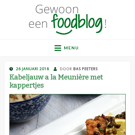
Gewoon een
Een verzameling simpele, lekkere en vaak gezonde
recepten
MENU
foodblog!
GEPLAATST
26 JANUARI 2018
DOOR
BAS PEETERS
OP
Kabeljauw a la Meunière met
kappertjes