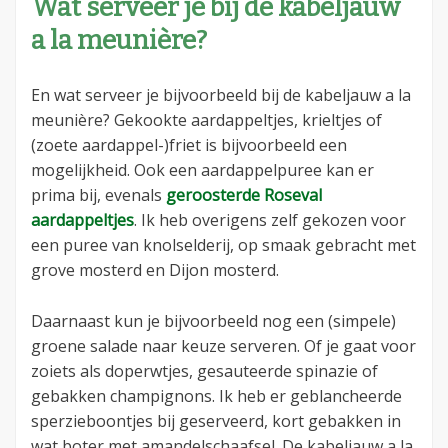
Wat serveer je bij de kabeljauw
a la meunière?
En wat serveer je bijvoorbeeld bij de kabeljauw a la
meunière? Gekookte aardappeltjes, krieltjes of
(zoete aardappel-)friet is bijvoorbeeld een
mogelijkheid. Ook een aardappelpuree kan er
prima bij, evenals
geroosterde Roseval
aardappeltjes
. Ik heb overigens zelf gekozen voor
een puree van knolselderij, op smaak gebracht met
grove mosterd en Dijon mosterd.
Daarnaast kun je bijvoorbeeld nog een (simpele)
groene salade naar keuze serveren. Of je gaat voor
zoiets als doperwtjes, gesauteerde spinazie of
gebakken champignons. Ik heb er geblancheerde
sperzieboontjes bij geserveerd, kort gebakken in
wat boter met amandelschaafsel. De kabeljauw a la