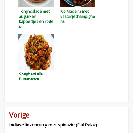
Tonijnsalade met
Kip Madeira met
augurken,
kastanjechampigno
kappertjes en rode
ns
ui
Spaghetti alla
Puttanesca
Vorige
Bericht
navigatie
Indiase linzencurry met spinazie (Dal Palak)