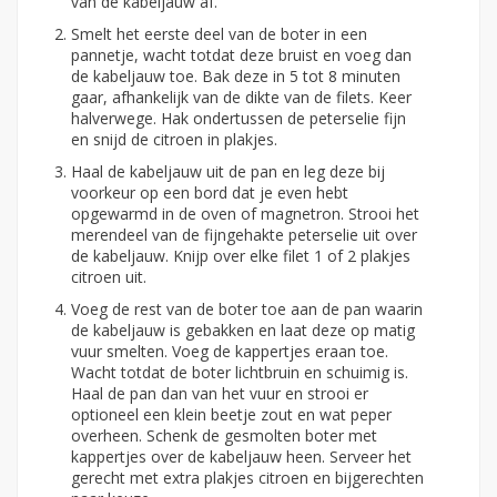
van de kabeljauw af.
Smelt het eerste deel van de boter in een
pannetje, wacht totdat deze bruist en voeg dan
de kabeljauw toe. Bak deze in 5 tot 8 minuten
gaar, afhankelijk van de dikte van de filets. Keer
halverwege. Hak ondertussen de peterselie fijn
en snijd de citroen in plakjes.
Haal de kabeljauw uit de pan en leg deze bij
voorkeur op een bord dat je even hebt
opgewarmd in de oven of magnetron. Strooi het
merendeel van de fijngehakte peterselie uit over
de kabeljauw. Knijp over elke filet 1 of 2 plakjes
citroen uit.
Voeg de rest van de boter toe aan de pan waarin
de kabeljauw is gebakken en laat deze op matig
vuur smelten. Voeg de kappertjes eraan toe.
Wacht totdat de boter lichtbruin en schuimig is.
Haal de pan dan van het vuur en strooi er
optioneel een klein beetje zout en wat peper
overheen. Schenk de gesmolten boter met
kappertjes over de kabeljauw heen. Serveer het
gerecht met extra plakjes citroen en bijgerechten