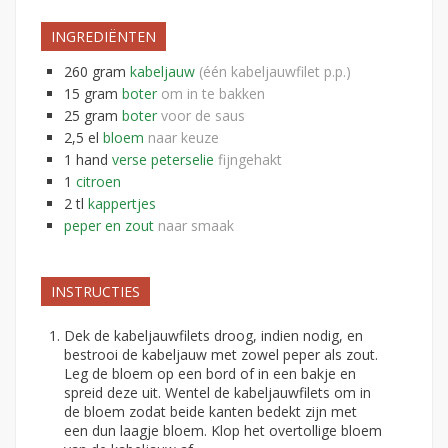
INGREDIËNTEN
260
gram
kabeljauw
(één kabeljauwfilet p.p.)
15
gram
boter
om in te bakken
25
gram
boter
voor de saus
2,5
el
bloem
naar keuze
1
hand
verse peterselie
fijngehakt
1
citroen
2
tl
kappertjes
peper en zout
naar smaak
INSTRUCTIES
Dek de kabeljauwfilets droog, indien nodig, en
bestrooi de kabeljauw met zowel peper als zout.
Leg de bloem op een bord of in een bakje en
spreid deze uit. Wentel de kabeljauwfilets om in
de bloem zodat beide kanten bedekt zijn met
een dun laagje bloem. Klop het overtollige bloem