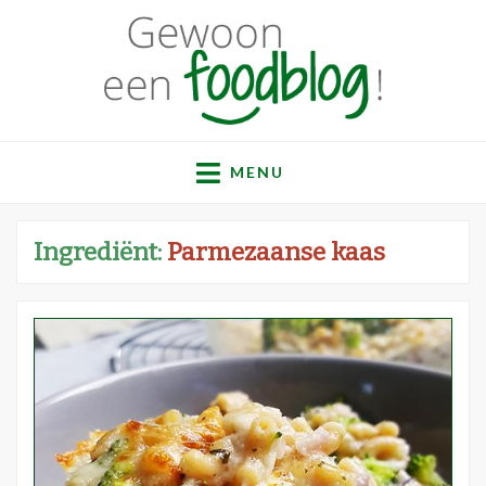
Gewoon een
Een verzameling simpele, lekkere en vaak gezonde
recepten
MENU
foodblog!
Ingrediënt:
Parmezaanse kaas