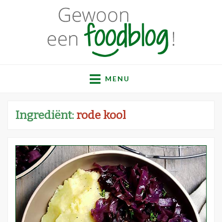
Gewoon een
Een verzameling simpele, lekkere en vaak gezonde
recepten
MENU
foodblog!
Ingrediënt:
rode kool