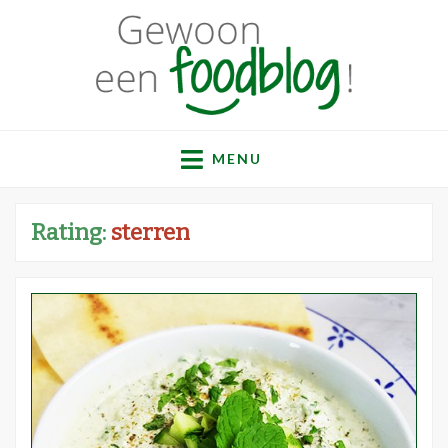
Gewoon een
Een verzameling simpele, lekkere en vaak gezonde
recepten
MENU
foodblog!
Rating:
sterren