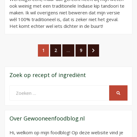
ook weinig met een traditionele Indiase kip tandoori te
maken. Ik wil overigens niet beweren dat mijn versie
wél 100% traditioneel is, dat is zeker niet het geval.
Het komt echter wel iets dichter in de buurt!
Berichtnavigatie
PAGINA
PAGINA
PAGINA
VOLGENDE
1
2
…
9
PAGINA
Zoek op recept of ingrediënt
Zoeken
ZOEKEN
naar:
Over Gewooneenfoodblog.nl
Hi, welkom op mijn foodblog! Op deze website vind je