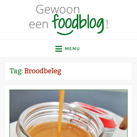
Gewoon een
Een verzameling simpele, lekkere en vaak gezonde
recepten
MENU
foodblog!
Tag:
Broodbeleg