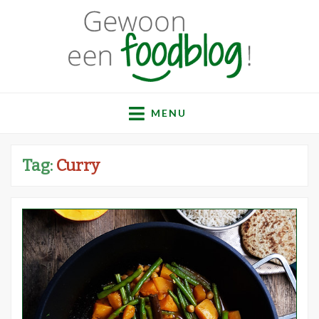
Gewoon een
Een verzameling simpele, lekkere en vaak gezonde
recepten
MENU
foodblog!
Tag:
Curry