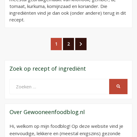
tomaat, kurkuma, komijnzaad en koriander. Die
ingrediënten vind je dan ook (onder andere) terug in dit
recept.
Berichtnavigatie
PAGINA
PAGINA
VOLGENDE
1
2
PAGINA
Zoek op recept of ingrediënt
Zoeken
ZOEKEN
naar:
Over Gewooneenfoodblog.nl
Hi, welkom op mijn foodblog! Op deze website vind je
eenvoudige, lekkere en (meestal enigszins) gezonde