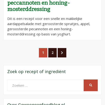
peccannoten en honing-
mosterddressing
Dit is een recept voor een snelle en makkelijke
aardappelsalade met geroosterde spruitjes, appel,
geroosterde pecannoten en een honing-
mosterddressing op basis van yoghurt.
Berichtnavigatie
PAGINA
PAGINA
VOLGENDE
1
2
PAGINA
Zoek op recept of ingrediënt
Zoeken
ZOEKEN
naar:
Over Gewooneenfoodblog.nl