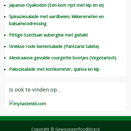
Japanse Oyakodon (Een kom rijst met kip en ei)
Spinaziesalade met aardbeien, kikkererwten en
balsamicodressing
Pittige Szechuan aubergine met gehakt
Griekse rode bietensalade (Pantzaria Salata)
Mexicaanse gevulde courgette bootjes (Vegetarisch)
Paksoisalade met komkommer, quinoa en kip
Is ook te vinden op…
Copyright © Gewooneenfoodblog.nl