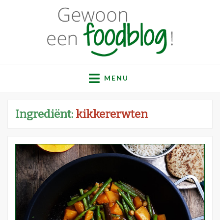
Gewoon een
Een verzameling simpele, lekkere en vaak gezonde
recepten
MENU
foodblog!
Ingrediënt:
kikkererwten