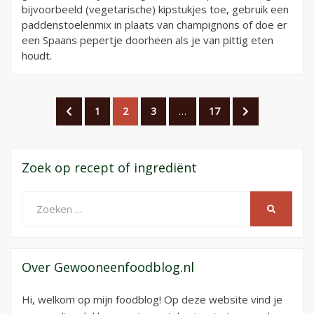
bijvoorbeeld (vegetarische) kipstukjes toe, gebruik een
paddenstoelenmix in plaats van champignons of doe er
een Spaans pepertje doorheen als je van pittig eten
houdt.
Berichtnavigatie
VORIGE
PAGINA
PAGINA
PAGINA
PAGINA
VOLGENDE
1
2
3
…
17
PAGINA
PAGINA
Zoek op recept of ingrediënt
Zoeken
ZOEKEN
naar:
Over Gewooneenfoodblog.nl
Hi, welkom op mijn foodblog! Op deze website vind je