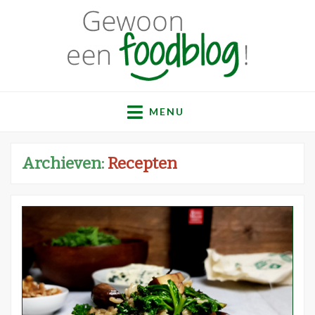
Gewoon een
Een verzameling simpele, lekkere en vaak gezonde
recepten
MENU
foodblog!
Archieven:
Recepten