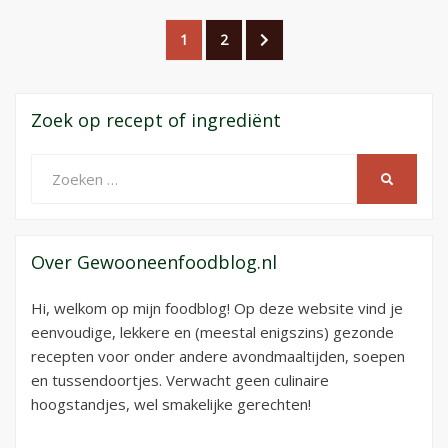
Berichtnavigatie
PAGINA
PAGINA
VOLGENDE
1
2
PAGINA
Zoek op recept of ingrediënt
Zoeken
ZOEKEN
naar:
Over Gewooneenfoodblog.nl
Hi, welkom op mijn foodblog! Op deze website vind je
eenvoudige, lekkere en (meestal enigszins) gezonde
recepten voor onder andere avondmaaltijden, soepen
en tussendoortjes. Verwacht geen culinaire
hoogstandjes, wel smakelijke gerechten!