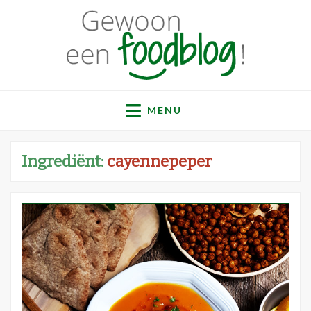
Gewoon een
Een verzameling simpele, lekkere en vaak gezonde
recepten
MENU
foodblog!
Ingrediënt:
cayennepeper