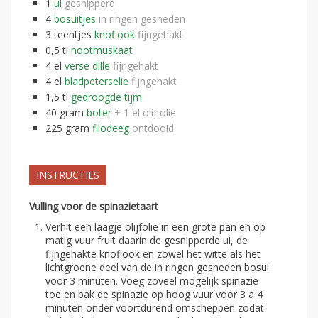
1
ui
gesnipperd
4
bosuitjes
in ringen gesneden
3
teentjes
knoflook
fijngehakt
0,5
tl
nootmuskaat
4
el
verse dille
fijngehakt
4
el
bladpeterselie
fijngehakt
1,5
tl
gedroogde tijm
40
gram
boter
+ 1 el olijfolie
225
gram
filodeeg
ontdooid
INSTRUCTIES
Vulling voor de spinazietaart
Verhit een laagje olijfolie in een grote pan en op
matig vuur fruit daarin de gesnipperde ui, de
fijngehakte knoflook en zowel het witte als het
lichtgroene deel van de in ringen gesneden bosui
voor 3 minuten. Voeg zoveel mogelijk spinazie
toe en bak de spinazie op hoog vuur voor 3 a 4
minuten onder voortdurend omscheppen zodat