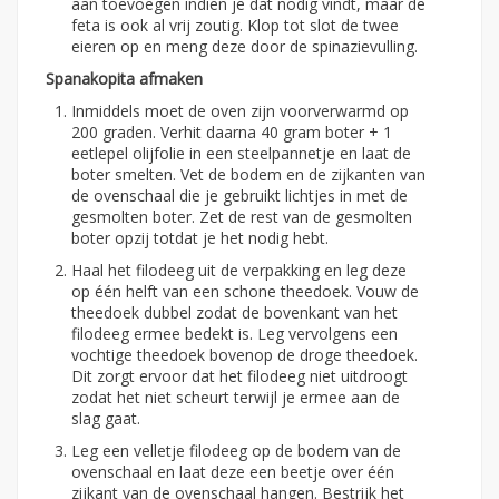
aan toevoegen indien je dat nodig vindt, maar de
feta is ook al vrij zoutig. Klop tot slot de twee
eieren op en meng deze door de spinazievulling.
Spanakopita afmaken
Inmiddels moet de oven zijn voorverwarmd op
200 graden. Verhit daarna 40 gram boter + 1
eetlepel olijfolie in een steelpannetje en laat de
boter smelten. Vet de bodem en de zijkanten van
de ovenschaal die je gebruikt lichtjes in met de
gesmolten boter. Zet de rest van de gesmolten
boter opzij totdat je het nodig hebt.
Haal het filodeeg uit de verpakking en leg deze
op één helft van een schone theedoek. Vouw de
theedoek dubbel zodat de bovenkant van het
filodeeg ermee bedekt is. Leg vervolgens een
vochtige theedoek bovenop de droge theedoek.
Dit zorgt ervoor dat het filodeeg niet uitdroogt
zodat het niet scheurt terwijl je ermee aan de
slag gaat.
Leg een velletje filodeeg op de bodem van de
ovenschaal en laat deze een beetje over één
zijkant van de ovenschaal hangen. Bestrijk het