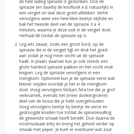
de hele lading spinazie is geslonken. Doe de
spinazie (en daarbij de knoflook e.d. natuurlijk) in
een vergiet en laat deze goed uitlekken. Verhit
vervolgens weer een heel klein beetje olijfolie en
bak het tweede deel van de spinazie 3 a 4
minuten, waarna je deze ook in de vergiet doet.
Herhaal dit totdat de spinazie op is.
Leg iets zwaar, zoals een groot bord, op de
spinazie die in de vergiet ligt en druk het goed
aan zodat je nog meer vocht uit de spinazie
haalt. In plaats daarvan kun je ook steeds een
grote handvol spinazie pakken en het vocht eruit
knijpen. Leg de spinazie vervolgens in een
mengkom. Optioneel kun je de spinazie eerst wat
kleiner snijden voordat je het in de mengkom
doet. Voeg vervolgens blokjes feta toe die je grof
verkruimelt, evenals het (meer donkergroene)
deel van de bosui die je hebt overgehouden.
Voeg vervolgens beetje bij beetje de verse en
gedroogde kruiden toe totdat de spinazievulling
de gewenste smaak heeft bereikt. Doe daarna de
nootmuskaat erbij en breng het geheel verder op
smaak met peper. Je kunt er eventueel wat zout