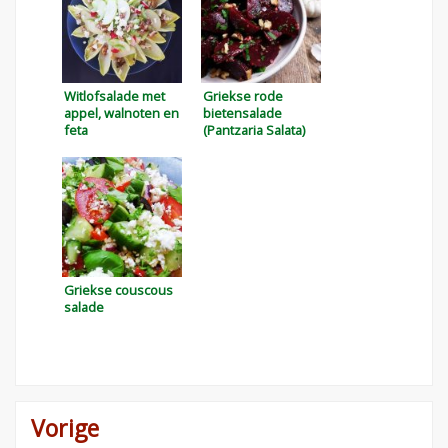
Witlofsalade met
Griekse rode
appel, walnoten en
bietensalade
feta
(Pantzaria Salata)
Griekse couscous
salade
Vorige
Bericht