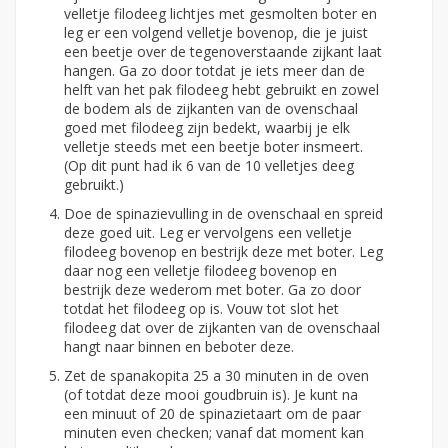
velletje filodeeg lichtjes met gesmolten boter en
leg er een volgend velletje bovenop, die je juist
een beetje over de tegenoverstaande zijkant laat
hangen. Ga zo door totdat je iets meer dan de
helft van het pak filodeeg hebt gebruikt en zowel
de bodem als de zijkanten van de ovenschaal
goed met filodeeg zijn bedekt, waarbij je elk
velletje steeds met een beetje boter insmeert.
(Op dit punt had ik 6 van de 10 velletjes deeg
gebruikt.)
Doe de spinazievulling in de ovenschaal en spreid
deze goed uit. Leg er vervolgens een velletje
filodeeg bovenop en bestrijk deze met boter. Leg
daar nog een velletje filodeeg bovenop en
bestrijk deze wederom met boter. Ga zo door
totdat het filodeeg op is. Vouw tot slot het
filodeeg dat over de zijkanten van de ovenschaal
hangt naar binnen en beboter deze.
Zet de spanakopita 25 a 30 minuten in de oven
(of totdat deze mooi goudbruin is). Je kunt na
een minuut of 20 de spinazietaart om de paar
minuten even checken; vanaf dat moment kan